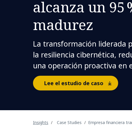
alcanza un 95 
madurez
La transformación liderada 
la resiliencia cibernética, re
una operación proactiva en el
Lee el estudio de caso
Insights
Case Studies
Empresa financiera tr