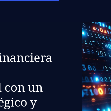
inanciera
d con un
égico y