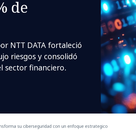
% de
por NTT DATA fortaleció
dujo riesgos y consolidó
 sector financiero.
ansforma su ciberseguridad con un enfoque estrategico