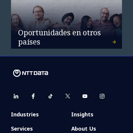
Oportunidades en otros
NTT DATA, líder en
países
Servicios de Sostenibilidad
Industries
Insights
Services
About Us