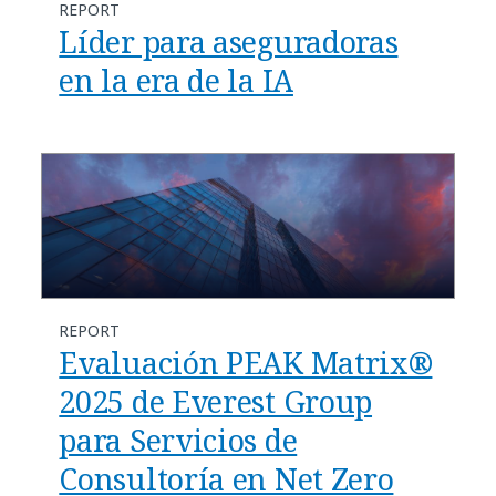
REPORT
Líder para aseguradoras
en la era de la IA
REPORT
Evaluación PEAK Matrix®
2025 de Everest Group
para Servicios de
Consultoría en Net Zero