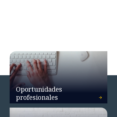
Global GenAI Report
Oportunidades
profesionales