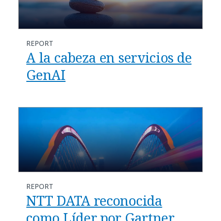
REPORT
A la cabeza en servicios de
GenAI
REPORT
NTT DATA reconocida
como Líder por Gartner