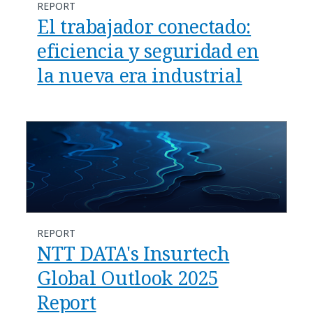
REPORT
El trabajador conectado:
eficiencia y seguridad en
la nueva era industrial
REPORT
NTT DATA's Insurtech
Global Outlook 2025
Report