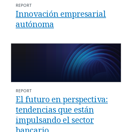
REPORT
Innovación empresarial
autónoma
REPORT
El futuro en perspectiva:
tendencias que están
impulsando el sector
bancario