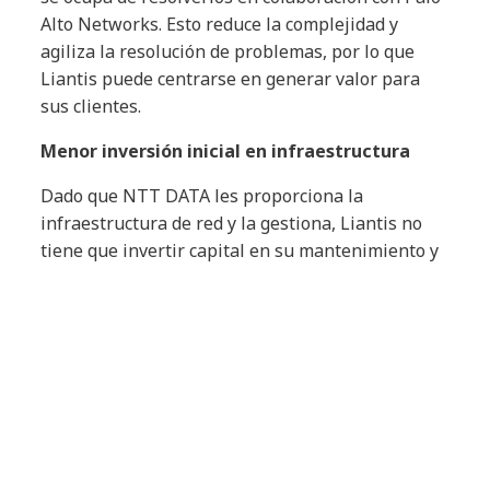
Alto Networks. Esto reduce la complejidad y
agiliza la resolución de problemas, por lo que
Liantis puede centrarse en generar valor para
sus clientes.
Menor inversión inicial en infraestructura
Dado que NTT DATA les proporciona la
infraestructura de red y la gestiona, Liantis no
tiene que invertir capital en su mantenimiento y
ha podido transaccionar a un modelo de gastos
operativos más rentable.
Productividad mejorada con conectividad
fiable
Esta red totalmente gestionada ofrece una
conectividad fiable y de alto rendimiento, que
permite a los empleados trabajar de forma