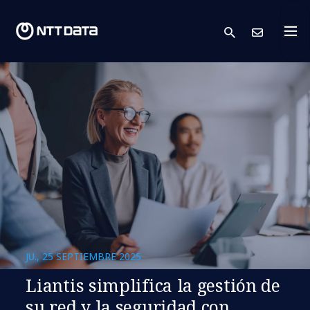
search
Cont
JU., 25 SEPTIEMBRE 2025
Liantis simplifica la gestión de
su red y la seguridad con