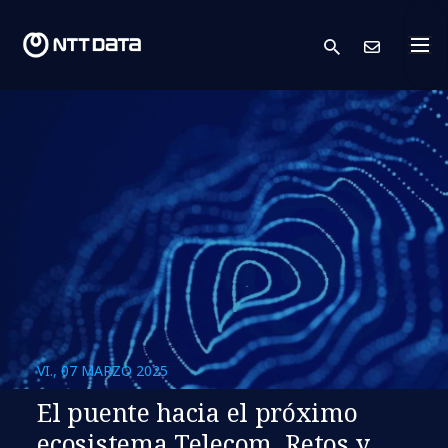
search
Cont
VI., 07 MARZO 2025
El puente hacia el próximo
ecosistema Telecom. Retos y