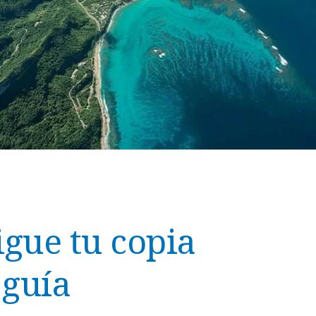
gue tu copia
 guía