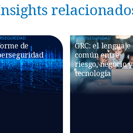
Insights relacionado
ERSEGURIDAD
CIBERSEGURIDAD
forme de
GRC: el lenguaje
berseguridad
común entre
riesgo, negocio y
tecnología