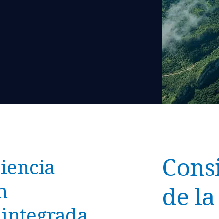
Consi
liencia
n
de la
 integrada