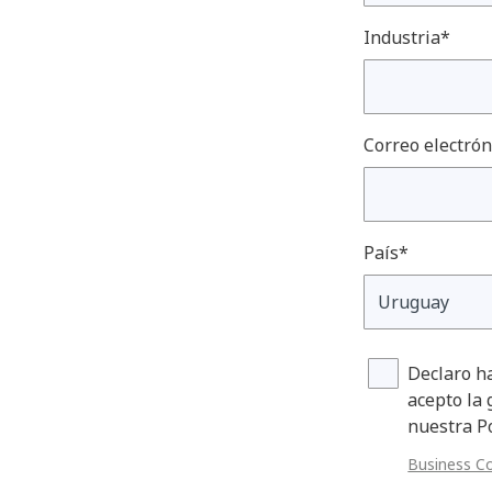
Industria*
Correo electrón
País*
Declaro ha
acepto la 
nuestra Po
Business C