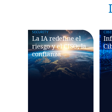
SECURITY
CIB
La IA redefine el
In
riesgo y el CISO, la
Ci
confianza