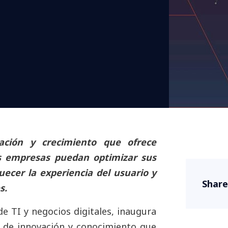
ación y crecimiento que ofrece
as empresas puedan optimizar sus
uecer la experiencia del usuario y
Share
s.
e TI y negocios digitales, inaugura
 de innovación y conocimiento que