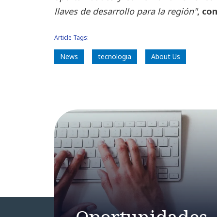
llaves de desarrollo para la región"
, co
Article Tags:
News
tecnologia
About Us
Oportunidades