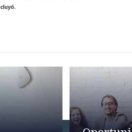
ncluyó.
Oportuni