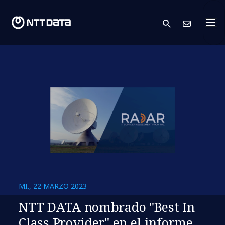
search
Cont
MI., 22 MARZO 2023
NTT DATA nombrado "Best In
Class Provider" en el informe