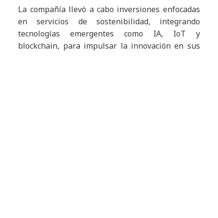
La compañía llevó a cabo inversiones enfocadas
en servicios de sostenibilidad, integrando
tecnologías emergentes como IA, IoT y
blockchain, para impulsar la innovación en sus
soluciones de capacitación en sostenibilidad.
También desarrolló un amplio paquete de
ofertas, que incluye el rastreo de la huella de
carbono, monitoreo de riesgos climáticos, gestión
de capital natural, ciudades inteligentes y
soluciones inteligentes de movilidad, y una
solución sostenible de salud.
Article Tags:
News
About Us