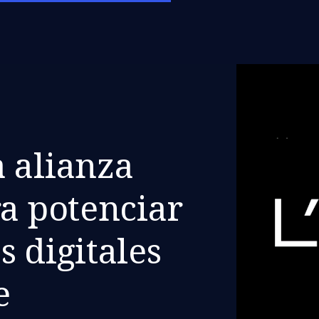
 alianza
ra potenciar
s digitales
e