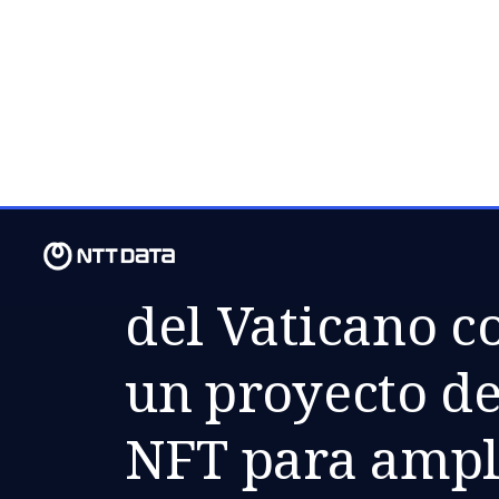
MI., 24 MAYO 2023
NTT DATA y la 
del Vaticano c
un proyecto d
NFT para ampli