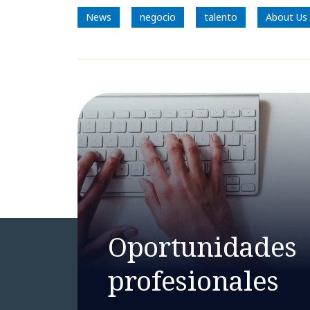
News
negocio
talento
About Us
Oportunidades
profesionales