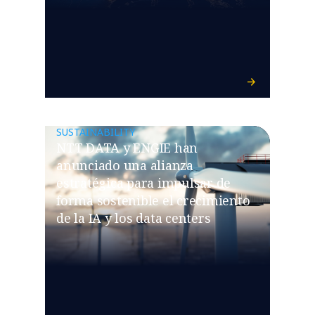
SUSTAINABILITY
NTT DATA y ENGIE han
anunciado una alianza
estratégica para impulsar de
forma sostenible el crecimiento
de la IA y los data centers