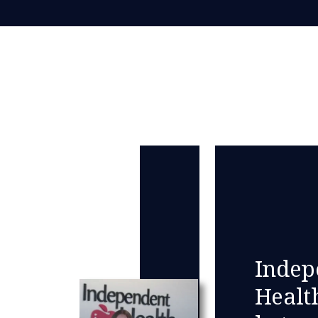
Indep
Healt