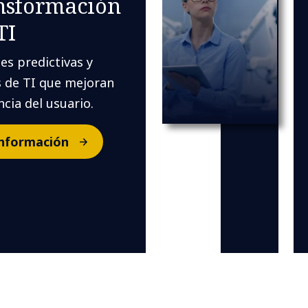
ansformación
TI
es predictivas y
s de TI que mejoran
ncia del usuario.
nformación