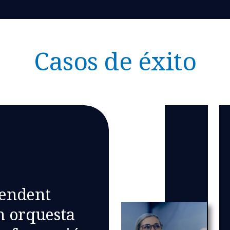
Casos de éxito
endent
h orquesta