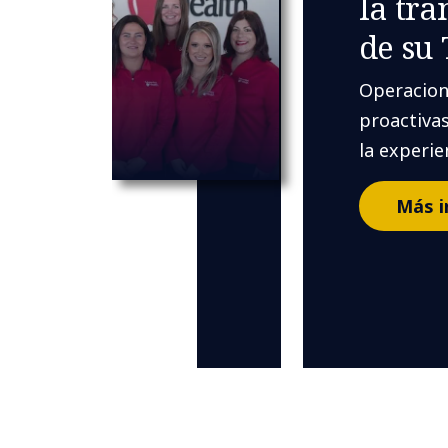
la tr
de su 
Operacion
proactiva
la experie
Más i