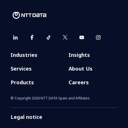
CORPORATE
Conoce más sobre NTT
Industries
Insights
DATA en el World
Services
About Us
Economic Forum
Products
Careers
Más información
© Copyright 2026 NTT DATA Spain and Affiliates
Legal notice